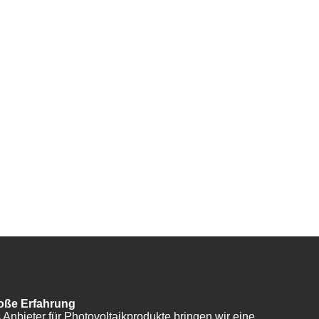
oße Erfahrung
 Anbieter für Photovoltaikprodukte bringen wir eine