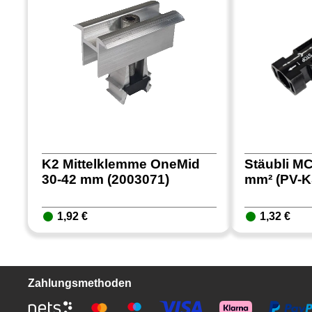
K2 Mittelklemme OneMid
Stäubli MC
30-42 mm (2003071)
mm² (PV-K
1,92 €
1,32 €
Zahlungsmethoden