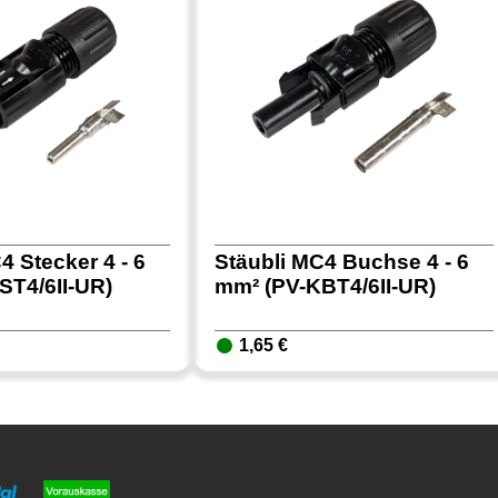
4 Stecker 4 - 6
Stäubli MC4 Buchse 4 - 6
ST4/6II-UR)
mm² (PV-KBT4/6II-UR)
1,65 €