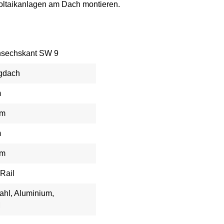
voltaikanlagen am Dach montieren.
sechskant SW 9
gdach
m
mm
m
mm
Rail
ahl, Aluminium,
M