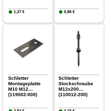
1,37 €
0,86 €
Schletter
Schletter
Montageplatte
Stockschraube
M10 M12
M12x200
(119002-000)
(110012-200)
2,84 €
4,15 €