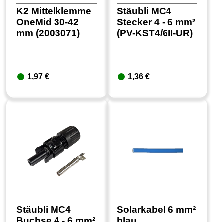
K2 Mittelklemme
Stäubli MC4
OneMid 30-42
Stecker 4 - 6 mm²
mm (2003071)
(PV-KST4/6II-UR)
1,97 €
1,36 €
Stäubli MC4
Solarkabel 6 mm²
Buchse 4 - 6 mm²
blau